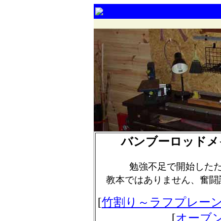
バンブーロッドメ
勉強不足で開始した
教本ではありません、奮闘
[
竹割り～ラフプレー
[
オーブ