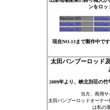
山梨地場産業の飾り職人が
ンをロッ
BijoDam 009
BijoDam 
BijoDam 006
BijoDam 
BijoDam 003
BijoDam 
現在NO.13まで製作中
太田バンブーロッド
2009年より、峡北別荘の
当方、商用サ
太田バンブーロッドオーナー
は私の